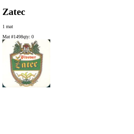
Zatec
1
mat
Mat #
1498
qty:
0