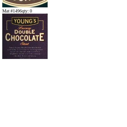
Mat #
1496
qty:
0