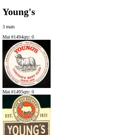
Young's
3
mat
s
Mat #
1494
qty:
0
Mat #
1495
qty:
0