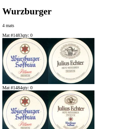
Wurzburger
4
mat
s
Mat #
1483
qty:
0
Mat #
1484
qty:
0