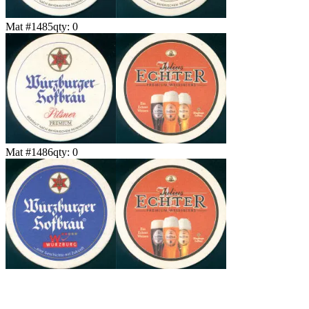
Mat #
1485
qty:
0
Mat #
1486
qty:
0