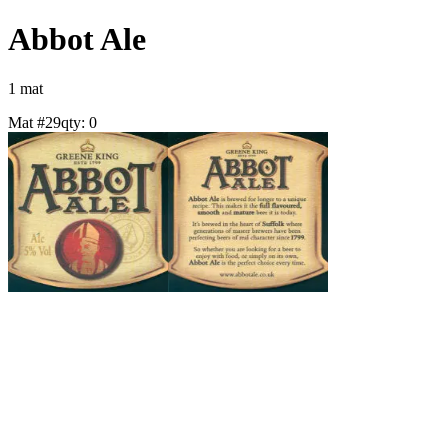
Abbot Ale
1
mat
Mat #
29
qty:
0