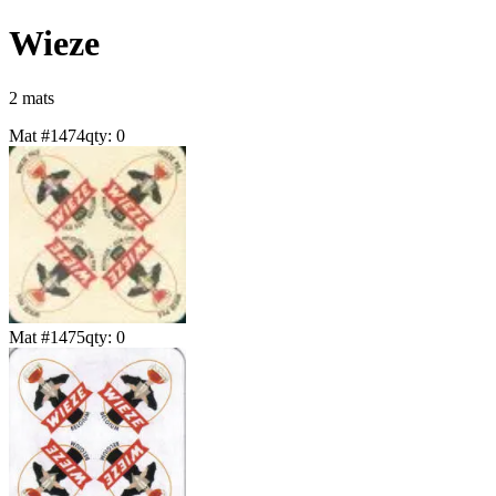
Wieze
2
mat
s
Mat #
1474
qty:
0
Mat #
1475
qty:
0