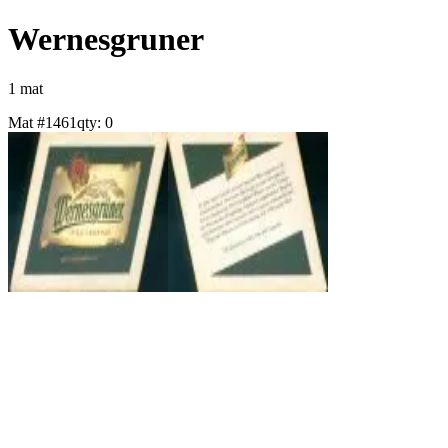
Wernesgruner
1
mat
Mat #
1461
qty:
0