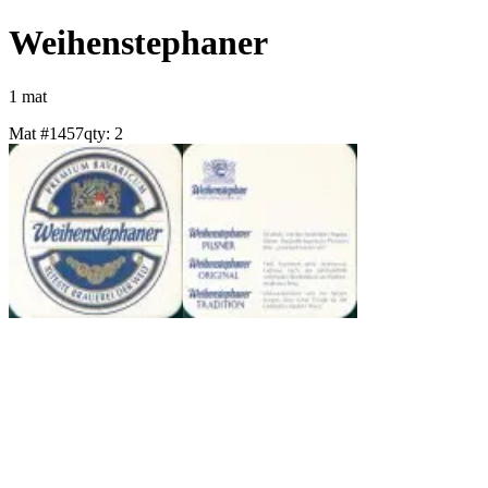
Weihenstephaner
1
mat
Mat #
1457
qty:
2