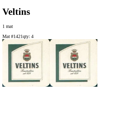
Veltins
1
mat
Mat #
1421
qty:
4