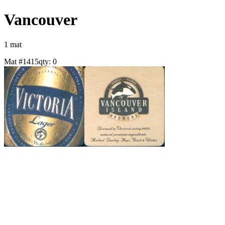
Vancouver
1
mat
Mat #
1415
qty:
0