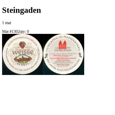
Steingaden
1
mat
Mat #
1302
qty:
0