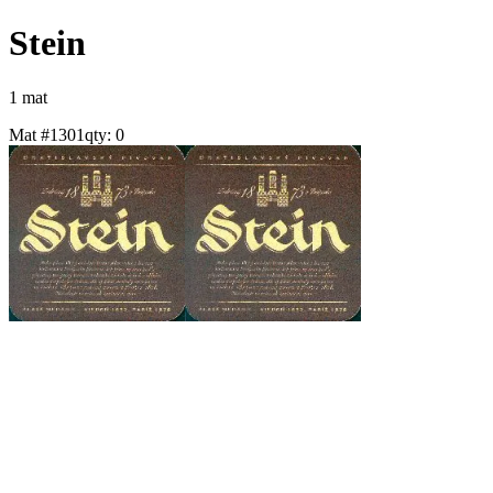
Stein
1
mat
Mat #
1301
qty:
0