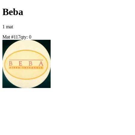
Beba
1
mat
Mat #
117
qty:
0