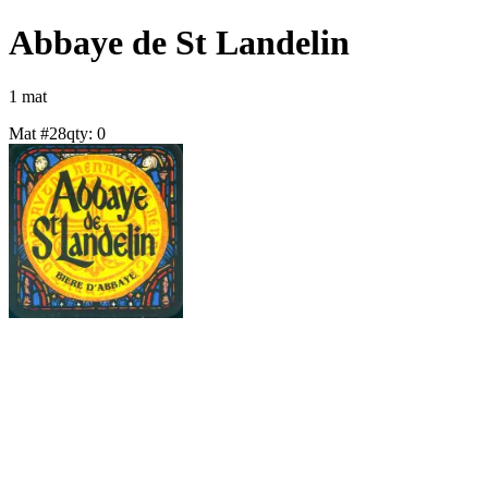
Abbaye de St Landelin
1
mat
Mat #
28
qty:
0