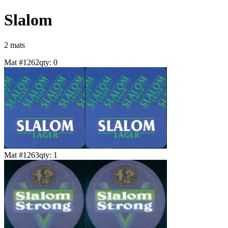
Slalom
2
mat
s
Mat #
1262
qty:
0
Mat #
1263
qty:
1