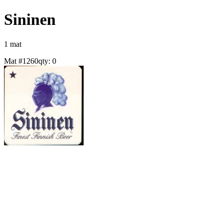
Sininen
1
mat
Mat #
1260
qty:
0