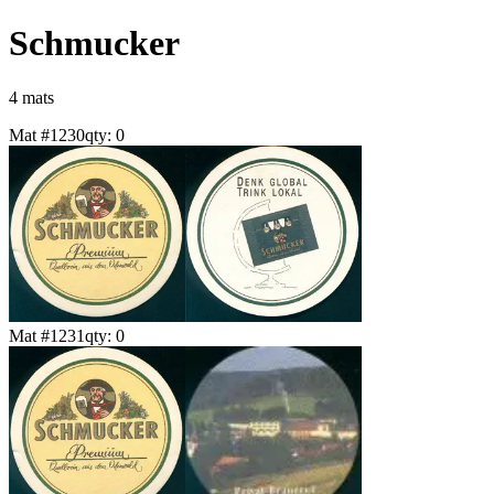
Schmucker
4
mat
s
Mat #
1230
qty:
0
Mat #
1231
qty:
0