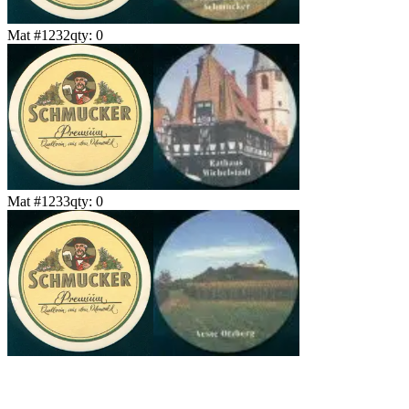
Mat #
1232
qty:
0
Mat #
1233
qty:
0