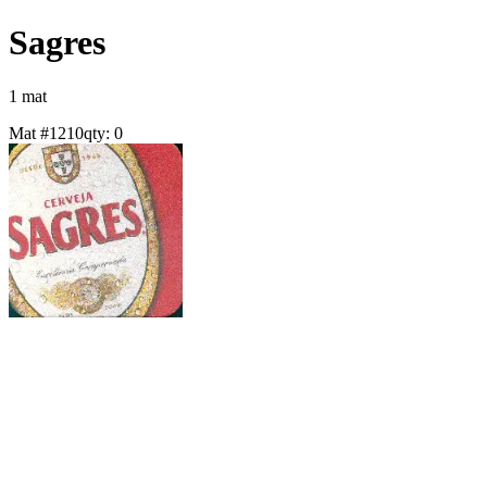
Sagres
1
mat
Mat #
1210
qty:
0