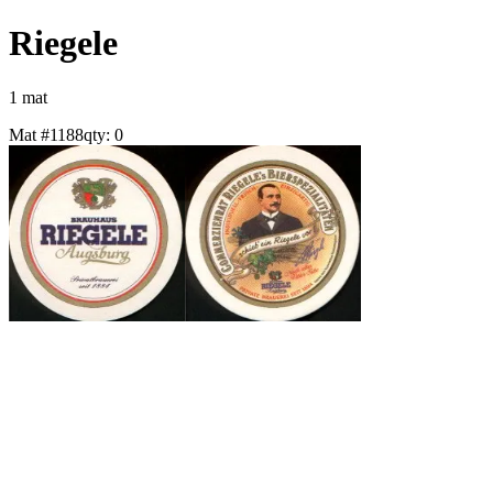
Riegele
1
mat
Mat #
1188
qty:
0