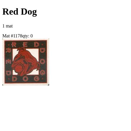
Red Dog
1
mat
Mat #
1178
qty:
0