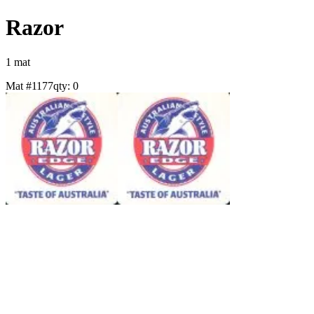
Razor
1
mat
Mat #
1177
qty:
0