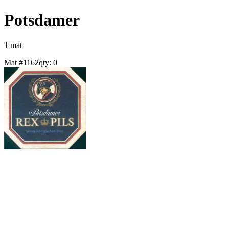
Potsdamer
1
mat
Mat #
1162
qty:
0