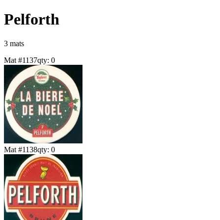
Pelforth
3
mat
s
Mat #
1137
qty:
0
Mat #
1138
qty:
0