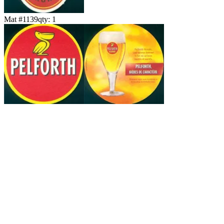
Mat #
1139
qty:
1