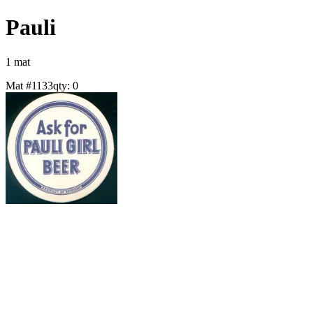
Pauli
1
mat
Mat #
1133
qty:
0