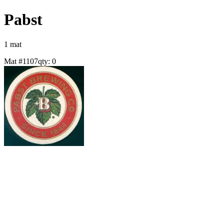
Pabst
1
mat
Mat #
1107
qty:
0