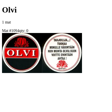
Olvi
1
mat
Mat #
1094
qty:
0