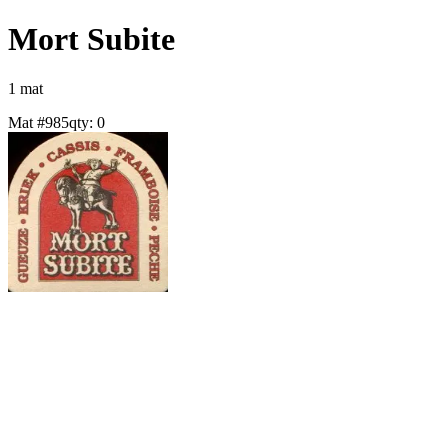
Mort Subite
1
mat
Mat #
985
qty:
0