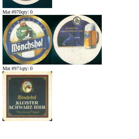
Mat #
970
qty:
0
Mat #
971
qty:
0