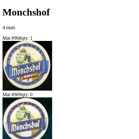
Monchshof
4
mat
s
Mat #
968
qty:
1
Mat #
969
qty:
0