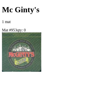
Mc Ginty's
1
mat
Mat #
953
qty:
0