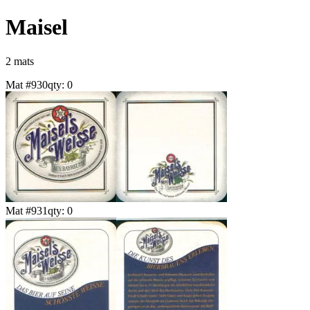
Maisel
2
mat
s
Mat #
930
qty:
0
Mat #
931
qty:
0