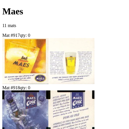
Maes
11
mat
s
Mat #
917
qty:
0
Mat #
918
qty:
0