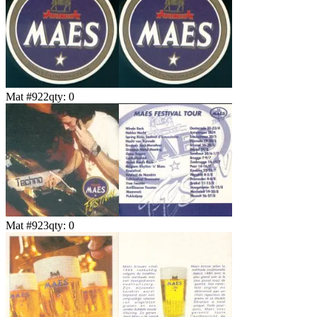
Mat #
922
qty:
0
Mat #
923
qty:
0