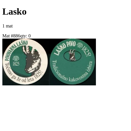
Lasko
1
mat
Mat #
886
qty:
0