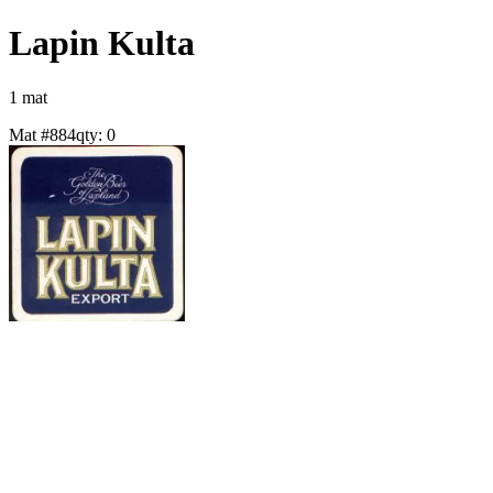
Lapin Kulta
1
mat
Mat #
884
qty:
0