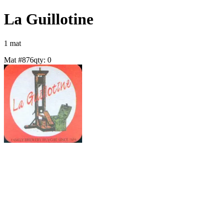
La Guillotine
1
mat
Mat #
876
qty:
0