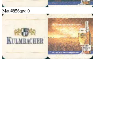
Mat #
856
qty:
0