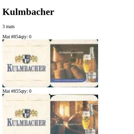
Kulmbacher
3
mat
s
Mat #
854
qty:
0
Mat #
855
qty:
0