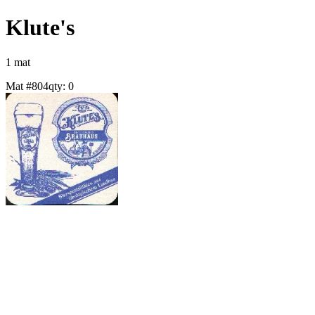
Klute's
1
mat
Mat #
804
qty:
0