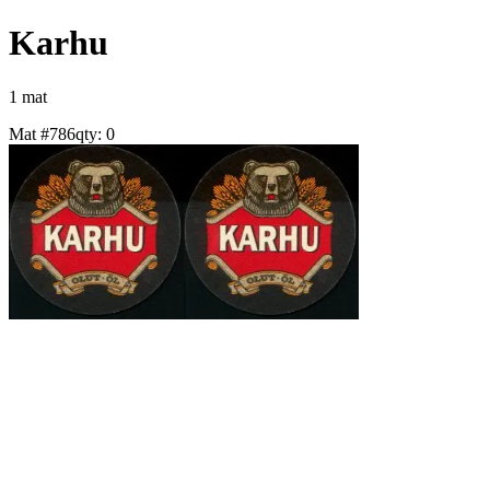
Karhu
1
mat
Mat #
786
qty:
0