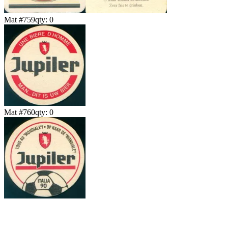
Mat #
759
qty:
0
Mat #
760
qty:
0