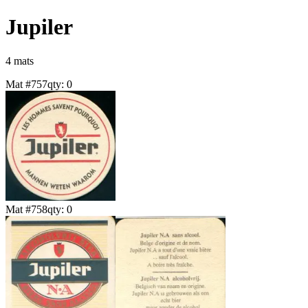
Jupiler
4
mat
s
Mat #
757
qty:
0
Mat #
758
qty:
0