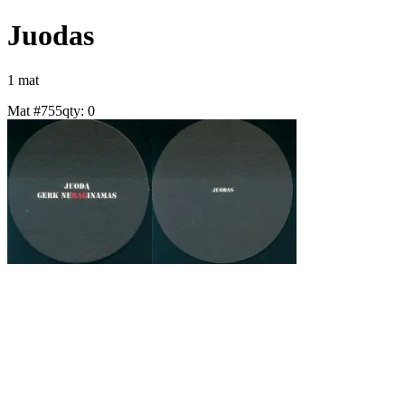
Juodas
1
mat
Mat #
755
qty:
0