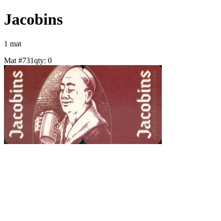
Jacobins
1
mat
Mat #
731
qty:
0