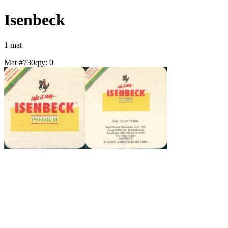
Isenbeck
1
mat
Mat #
730
qty:
0