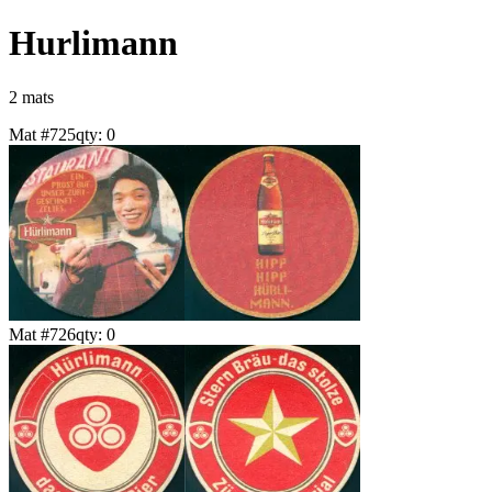
Hurlimann
2
mat
s
Mat #
725
qty:
0
Mat #
726
qty:
0