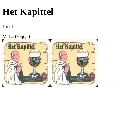
Het Kapittel
1
mat
Mat #
670
qty:
0