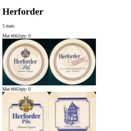
Herforder
5
mat
s
Mat #
662
qty:
0
Mat #
663
qty:
0