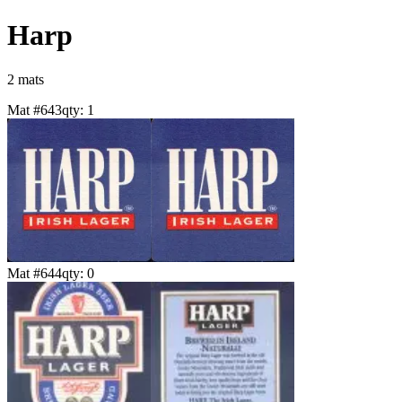
Harp
2
mat
s
Mat #
643
qty:
1
Mat #
644
qty:
0