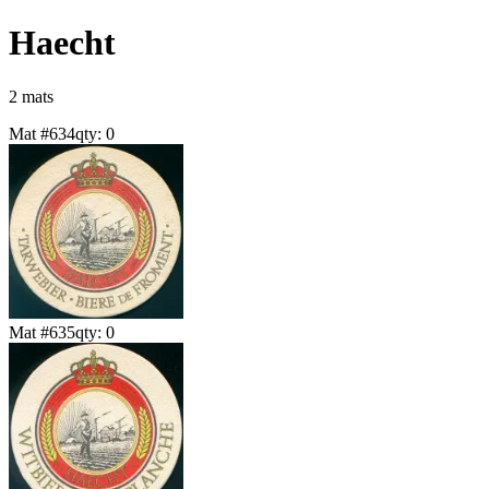
Haecht
2
mat
s
Mat #
634
qty:
0
Mat #
635
qty:
0