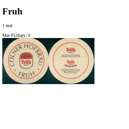
Fruh
1
mat
Mat #
526
qty:
0