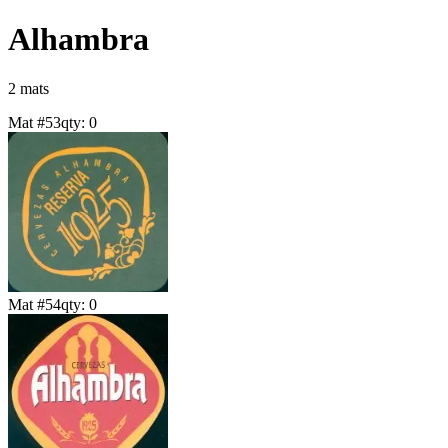
Alhambra
2
mat
s
Mat #
53
qty:
0
Mat #
54
qty:
0