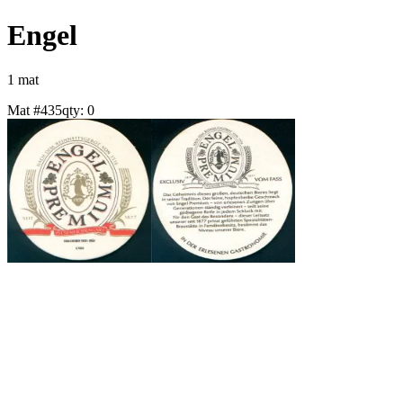
Engel
1
mat
Mat #
435
qty:
0