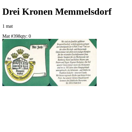
Drei Kronen Memmelsdorf
1
mat
Mat #
398
qty:
0