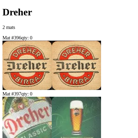
Dreher
2
mat
s
Mat #
396
qty:
0
Mat #
397
qty:
0